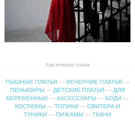
Ещё
вечерние платья
ПЫШНЫЕ ПЛАТЬЯ
—
ВЕЧЕРНИЕ ПЛАТЬЯ
—
ПЕНЬЮАРЫ
—
ДЕТСКИЕ ПЛАТЬЯ
—
ДЛЯ
БЕРЕМЕННЫХ
—
АКСЕССУАРЫ
—
БОДИ
—
КОСТЮМЫ
—
ТОПИКИ
—
СВИТЕРА И
ТУНИКИ
—
ПИЖАМЫ
—
ТКАНИ