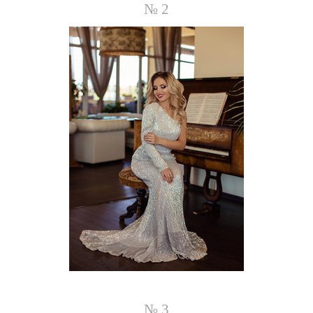
№ 2
№ 3