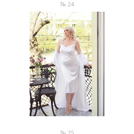
№ 24
№ 25