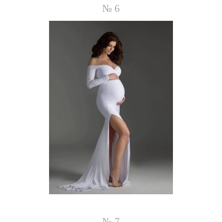
№ 6
№ 7